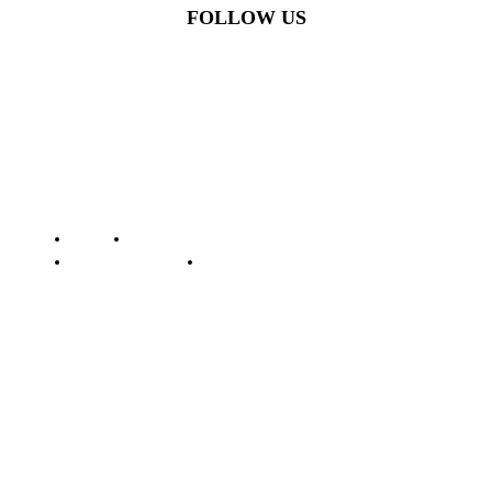
FOLLOW US
© Batamstraits.com | 2023-2024
Redaksi
Standar Perlindungan Profesi Wartawan
Pedoman Media Siber
Kode Etik Jurnalistik