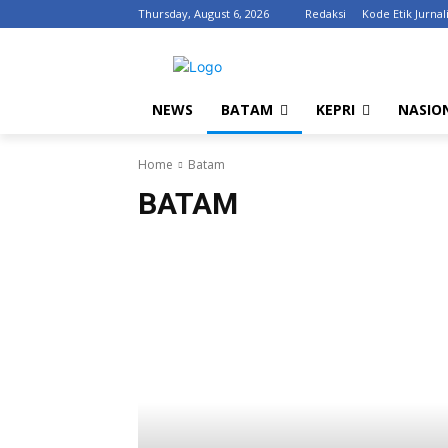
Thursday, August 6, 2026
Redaksi
Kode Etik Jurnali
NEWS
BATAM
KEPRI
NASIO
Home
Batam
BATAM