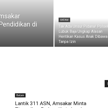
msakar
BATAM
Pendidikan di
Tak Ada Unsur Pidana! Polse
Lubuk Baja Ungkap Alasan
Hentikan Kasus Anak Dibawa
Tanpa Izin
Batam
Lantik 311 ASN, Amsakar Minta