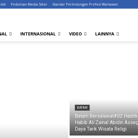
stik
Pedoman Media Siber
Standar Perlindungan Profesi Wartawan
NAL
INTERNASIONAL
VIDEO
LAINNYA
BATAM
Batam Bersalawat#02 Hadirk
Habib Ali Zainal Abidin Asseg
Daya Tarik Wisata Religi