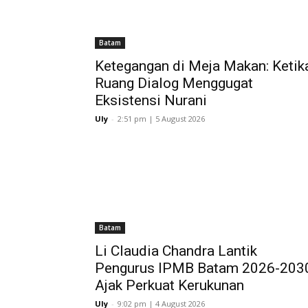
Batam
Ketegangan di Meja Makan: Ketik
Ruang Dialog Menggugat
Eksistensi Nurani
Uly
-
2:51 pm | 5 August 2026
Batam
Li Claudia Chandra Lantik
Pengurus IPMB Batam 2026-203
Ajak Perkuat Kerukunan
Uly
-
9:02 pm | 4 August 2026