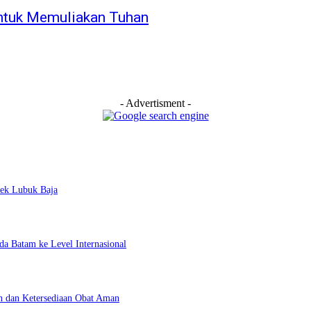
ntuk Memuliakan Tuhan
- Advertisment -
sek Lubuk Baja
da Batam ke Level Internasional
n dan Ketersediaan Obat Aman