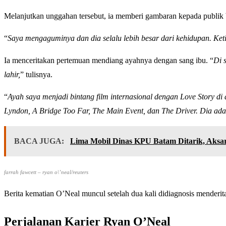
Melanjutkan unggahan tersebut, ia memberi gambaran kepada publi
“
Saya mengaguminya dan dia selalu lebih besar dari kehidupan. Ket
Ia menceritakan pertemuan mendiang ayahnya dengan sang ibu. “
Di 
lahir,
” tulisnya.
“
Ayah saya menjadi bintang film internasional dengan Love Story d
Lyndon, A Bridge Too Far, The Main Event, dan The Driver. Dia ada
BACA JUGA:
Lima Mobil Dinas KPU Batam Ditarik, Aksa
farrah fawcett – ryan o\’neal/reuters
Berita kematian O’Neal muncul setelah dua kali didiagnosis menderit
Perjalanan Karier Ryan O’Neal