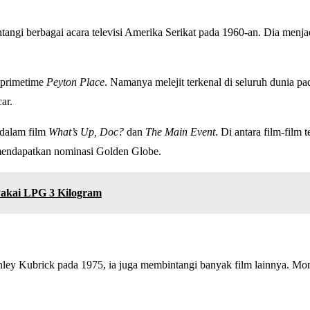
gi berbagai acara televisi Amerika Serikat pada 1960-an. Dia menjadi
 primetime
Peyton Place
. Namanya melejit terkenal di seluruh dunia 
ar.
 dalam film
What’s Up, Doc?
dan
The Main Event
. Di antara film-film
mendapatkan nominasi Golden Globe.
akai LPG 3 Kilogram
nley Kubrick pada 1975, ia juga membintangi banyak film lainnya. Mome