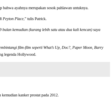
kap bahwa ayahnya merupakan sosok pahlawan untuknya.
di Peyton Place
,” tulis Patrick.
9 bulan kemudian (kurang lebih satu atau dua kali kencan) saya
embintangi film-film seperti What’s Up, Doc?, Paper Moon, Barry
sang legenda Hollywood.
an kemudian kanker prostat pada 2012.