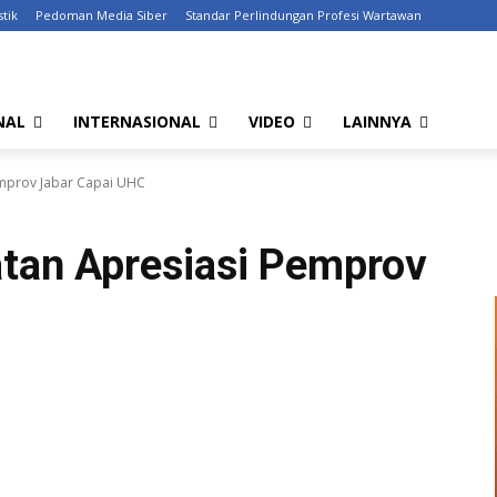
stik
Pedoman Media Siber
Standar Perlindungan Profesi Wartawan
NAL
INTERNASIONAL
VIDEO
LAINNYA
emprov Jabar Capai UHC
atan Apresiasi Pemprov