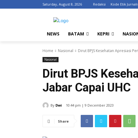
Saturday, August 8, 2026
Redaksi
Kode Etik Jurnali
NEWS
BATAM
KEPRI
NASIO
Home
Nasional
Dirut BPJS Kesehatan Apresiasi P
Nasional
Dirut BPJS Keseh
Jabar Capai UHC
By
Dwi
10:44 pm | 9 December 2023
Share