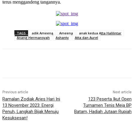
terus menggandeng tangannya.
TAGS
adik Ameena
Ameena
anak kedua Atta Halilintar
Anang Hermansyah
Ashanty
Atta dan Aurel
Previous article
Next article
Ramalan Zodiak Aries Hari Ini
123 Peserta Ikut Open
13 November 2023: Energi
Turnamen Tenis Meja BP
Penuh, Langkah Bijak Menuju
Batam, Hadiah Jutaan Rupiah
Kesuksesan!