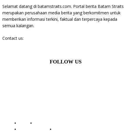
Selamat datang di batamstraits.com. Portal berita Batam Straits
merupakan perusahaan media berita yang berkomitmen untuk
memberikan informasi terkini, faktual dan terpercaya kepada
semua kalangan.
Contact us:
batamstraits@gmail.com
FOLLOW US
© Batamstraits.com | 2023-2024
Redaksi
Standar Perlindungan Profesi Wartawan
Pedoman Media Siber
Kode Etik Jurnalistik