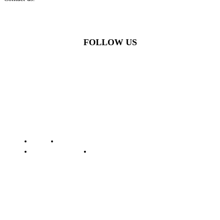
FOLLOW US
© Batamstraits.com | 2023-2024
Redaksi
Standar Perlindungan Profesi Wartawan
Pedoman Media Siber
Kode Etik Jurnalistik