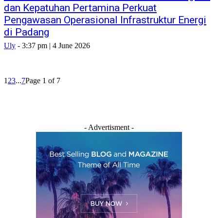
dan Kepatuhan Pertamina Perkuat
Pengawasan Operasional Infrastruktur Energi
di Padang
Uly
-
3:37 pm | 4 June 2026
1
2
3
...
7
Page 1 of 7
- Advertisment -