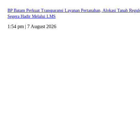
BP Batam Perkuat Transparansi Layanan Pertanahan, Alokasi Tanah Regul
Segera Hadir Melalui LMS
1:54 pm | 7 August 2026