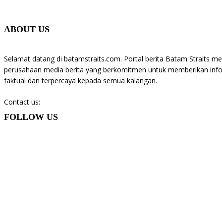
ABOUT US
Selamat datang di batamstraits.com. Portal berita Batam Straits m
perusahaan media berita yang berkomitmen untuk memberikan infor
faktual dan terpercaya kepada semua kalangan.
Contact us:
batamstraits@gmail.com
FOLLOW US
© Batamstraits.com | 2023-2024