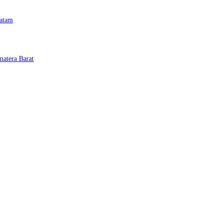
Batam
matera Barat