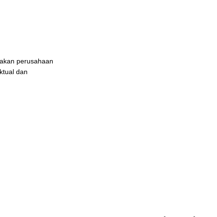
upakan perusahaan
ktual dan
Redaksi
Stand