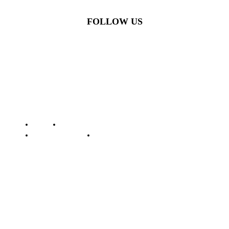
FOLLOW US
© Batamstraits.com | 2023-2024
Redaksi
Standar Perlindungan Profesi Wartawan
Pedoman Media Siber
Kode Etik Jurnalistik