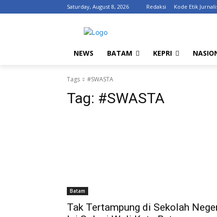
Saturday, August 8, 2026
Redaksi
Kode Etik Jurnali
NEWS
BATAM
KEPRI
NASIO
Tags
#SWASTA
Tag:
#SWASTA
Batam
Tak Tertampung di Sekolah Neger