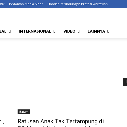
stik
Pedoman Media Siber
Standar Perlindungan Profesi Wartawan
NAL
INTERNASIONAL
VIDEO
LAINNYA
Batam
i,
Ratusan Anak Tak Tertampung di