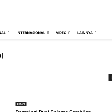
k
Pedoman Media Siber
Standar Perlindungan Profesi Wartawan
NAL
INTERNASIONAL
VIDEO
LAINNYA
I
Batam