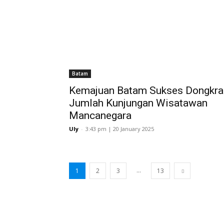
Batam
Kemajuan Batam Sukses Dongkra
Jumlah Kunjungan Wisatawan
Mancanegara
Uly
-
3:43 pm | 20 January 2025
...
1
2
3
13