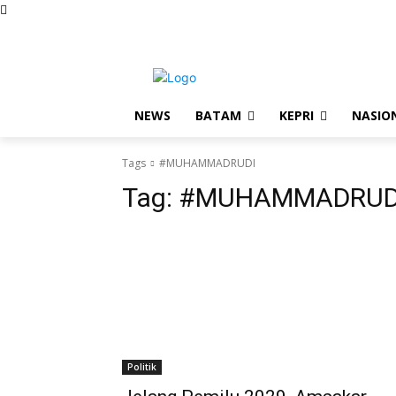
Friday, August 7, 2026
Redaksi
Kode Etik Jurnalisti
NEWS
BATAM
KEPRI
NASIO
Tags
#MUHAMMADRUDI
Tag:
#MUHAMMADRUD
Politik