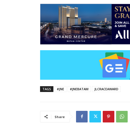
TAGS
#JNE
#JNEBATAM
JLCRACEAWARD
Share