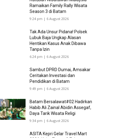
Ramaikan Family Rally Wisata
Season 3 di Batam
9:24 pm | 6 August 2026
Tak Ada Unsur Pidana! Polsek
Lubuk Baja Ungkap Alasan
Hentikan Kasus Anak Dibawa
Tanpa Izin
6:24 pm | 6 August 2026
Sambut DPRD Dumai, Amsakar
Ceritakan Investasi dan
Pendidikan di Batam
9:49 pm | 6 August 2026
Batam Bersalawat#02 Hadirkan
Habib Ali Zainal Abidin Assegaf,
Daya Tarik Wisata Religi
9:34 pm | 6 August 2026
ASITA Kepri Gelar Travel Mart