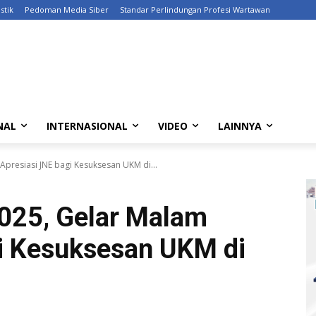
stik
Pedoman Media Siber
Standar Perlindungan Profesi Wartawan
NAL
INTERNASIONAL
VIDEO
LAINNYA
Apresiasi JNE bagi Kesuksesan UKM di...
025, Gelar Malam
gi Kesuksesan UKM di