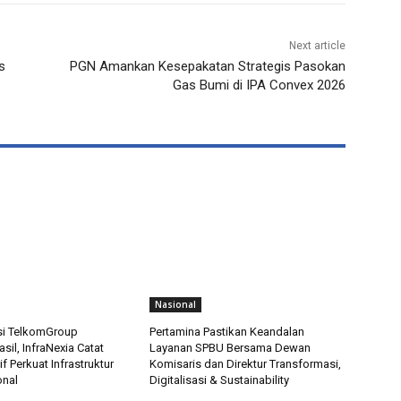
Next article
s
PGN Amankan Kesepakatan Strategis Pasokan
Gas Bumi di IPA Convex 2026
Nasional
si TelkomGroup
Pertamina Pastikan Keandalan
sil, InfraNexia Catat
Layanan SPBU Bersama Dewan
if Perkuat Infrastruktur
Komisaris dan Direktur Transformasi,
onal
Digitalisasi & Sustainability