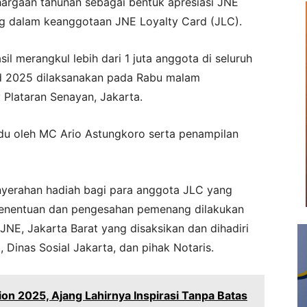
rgaan tahunan sebagai bentuk apresiasi JNE
ng dalam keanggotaan JNE Loyalty Card (JLC).
il merangkul lebih dari 1 juta anggota di seluruh
d 2025 dilaksanakan pada Rabu malam
 Plataran Senayan, Jakarta.
du oleh MC Ario Astungkoro serta penampilan
enyerahan hadiah bagi para anggota JLC yang
enentuan dan pengesahan pemenang dilakukan
JNE, Jakarta Barat yang disaksikan dan dihadiri
, Dinas Sosial Jakarta, dan pihak Notaris.
on 2025, Ajang Lahirnya Inspirasi Tanpa Batas