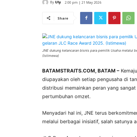
By
Uly
2:00 pm | 21 May 2026
Share
JNE dukung kelancaran bisnis para pemilik Usaha melalui be
(Istimewa)
BATAMSTRAITS.COM, BATAM –
Kemajua
diupayakan oleh setiap pengusaha di tan
distribusi memainkan peran yang sangat 
pertumbuhan omzet.
Menyadari hal ini, JNE terus berkomitm
melalui berbagai inisiatif, salah satuny