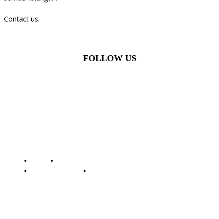
Contact us:
batamstraits@gmail.com
FOLLOW US
© Batamstraits.com | 2023-2024
Redaksi
Standar Perlindungan Profesi Wartawan
Pedoman Media Siber
Kode Etik Jurnalistik