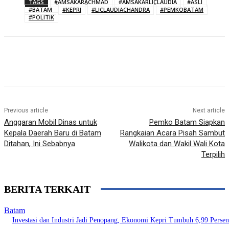
TAGS
#AMSAKARACHMAD
#AMSAKARLICLAUDIA
#ASLI
#BATAM
#KEPRI
#LICLAUDIACHANDRA
#PEMKOBATAM
#POLITIK
Previous article
Next article
Anggaran Mobil Dinas untuk
Pemko Batam Siapkan
Kepala Daerah Baru di Batam
Rangkaian Acara Pisah Sambut
Ditahan, Ini Sebabnya
Walikota dan Wakil Wali Kota
Terpilih
BERITA TERKAIT
Batam
Investasi dan Industri Jadi Penopang, Ekonomi Kepri Tumbuh 6,99 Persen