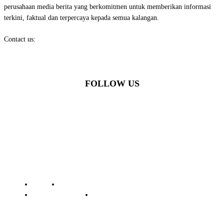
perusahaan media berita yang berkomitmen untuk memberikan informasi
terkini, faktual dan terpercaya kepada semua kalangan.
Contact us:
batamstraits@gmail.com
FOLLOW US
© Batamstraits.com | 2023-2024
Redaksi
Standar Perlindungan Profesi Wartawan
Pedoman Media Siber
Kode Etik Jurnalistik