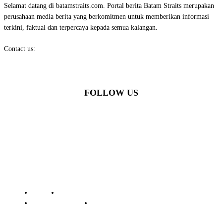
Selamat datang di batamstraits.com. Portal berita Batam Straits merupakan
perusahaan media berita yang berkomitmen untuk memberikan informasi
terkini, faktual dan terpercaya kepada semua kalangan.
Contact us:
batamstraits@gmail.com
FOLLOW US
© Batamstraits.com | 2023-2024
Redaksi
Standar Perlindungan Profesi Wartawan
Pedoman Media Siber
Kode Etik Jurnalistik