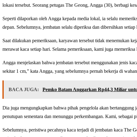
lokasi tersebut. Seorang petugas The Geong, Angga (30), berbagi ke
Seperti dilaporkan oleh Angga kepada media lokal, ia selalu memeri
depan. Sebelumnya, jembatan selalu diperiksa dan dibersihkan setia
Saat dilakukan pemeriksaan, karyawan tersebut tidak menemukan keja
merawat kaca setiap hari. Selama pemeriksaan, kami juga memeriksa k
Angga menjelaskan bahwa jembatan tersebut menggunakan jenis kaca t
sekitar 1 cm,” kata Angga, yang sebelumnya pernah bekerja di wahana
BACA JUGA:
Pemko Batam Anggarkan Rp44,3 Miliar untu
Dia juga mengungkapkan bahwa pihak pengelola akan bertanggung jawa
penutupan sementara dan menunggu perkembangan. Kami, sebagai pih
Sebelumnya, peristiwa pecahnya kaca terjadi di jembatan kaca Th