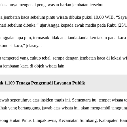
saksiannya mengenai pengawasan harian jembatan tersebut.
ksa jembatan kaca sebelum pintu wisata dibuka pukul 10.00 WIB. “Say
p hari sebelum dibuka,” ujar Angga kepada awak media pada Rabu (25/1
nggalan apa pun, termasuk tidak ada tanda-tanda keretakan pada kaca
ondisi kaca,” jelasnya.
empered yang cukup tebal, serupa dengan jembatan kaca di lokasi wis
 jembatan kaca di objek wisata lain.
k 1.109 Tenaga Pengemudi Layanan Publik
b sepenuhnya atas insiden tragis ini. Sementara itu, tempat wisata t
ak yang bertanggung jawab atas wisata ini, akan mengambil tanggung
e Geong Hutan Pinus Limpakuwus, Kecamatan Sumbang, Kabupaten Ban