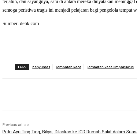
terjatuh, dan sayangnya, satu di antara mereka dinyatakan meninggal
semoga peristiwa tragis ini menjadi pelajaran bagi pengelola tempat wi
Sumber: detik.com
TAGS
banyumas
jembatan kaca
jembatan kaca limpakuwus
Share
Previous article
Putri Ayu Ting Ting, Bilqis, Dilarikan ke IGD Rumah Sakit dalam Sua