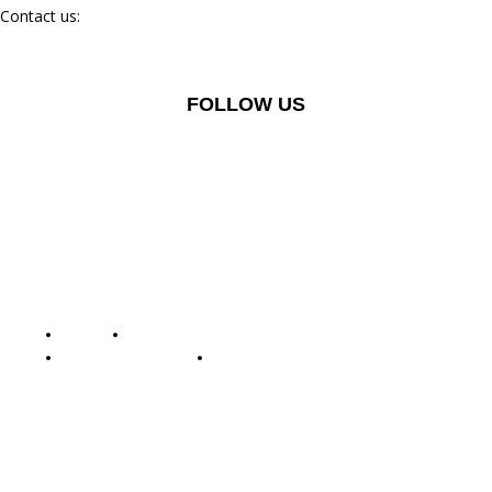
Contact us:
batamstraits@gmail.com
FOLLOW US
© Batamstraits.com | 2023-2024
Redaksi
Standar Perlindungan Profesi Wartawan
Pedoman Media Siber
Kode Etik Jurnalistik