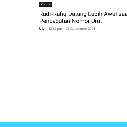
Politik
Rudi-Rafiq Datang Lebih Awal sa
Pencabutan Nomor Urut
Uly
-
12:32 pm | 23 September 2024