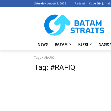
Saturday, August 8, 2026
Redaksi
Kode Etik Jurnali
NEWS
BATAM
KEPRI
NASIO
Tags
#RAFIQ
Tag:
#RAFIQ