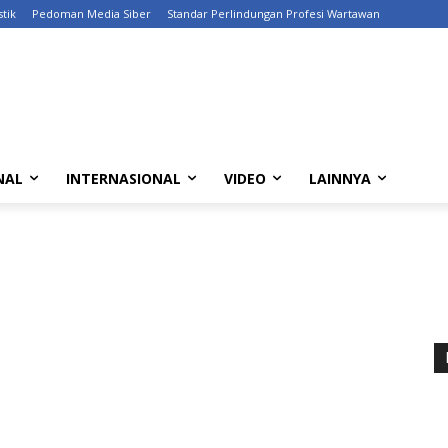
stik
Pedoman Media Siber
Standar Perlindungan Profesi Wartawan
NAL
INTERNASIONAL
VIDEO
LAINNYA