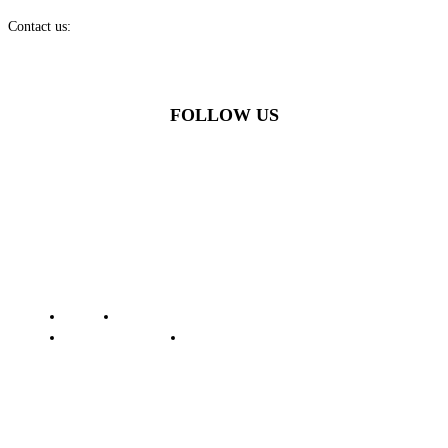
Contact us:
batamstraits@gmail.com
FOLLOW US
© Batamstraits.com | 2023-2024
Redaksi
Standar Perlindungan Profesi Wartawan
Pedoman Media Siber
Kode Etik Jurnalistik