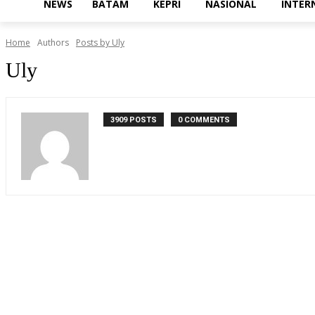
NEWS
BATAM
KEPRI
NASIONAL
INTER
Home
Authors
Posts by Uly
Uly
3909 POSTS
0 COMMENTS