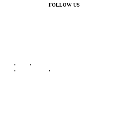
FOLLOW US
© Batamstraits.com | 2023-2024
Redaksi
Standar Perlindungan Profesi Wartawan
Pedoman Media Siber
Kode Etik Jurnalistik