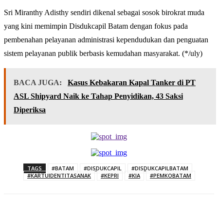
Sri Miranthy Adisthy sendiri dikenal sebagai sosok birokrat muda
yang kini memimpin Disdukcapil Batam dengan fokus pada
pembenahan pelayanan administrasi kependudukan dan penguatan
sistem pelayanan publik berbasis kemudahan masyarakat. (*/uly)
BACA JUGA:
Kasus Kebakaran Kapal Tanker di PT
ASL Shipyard Naik ke Tahap Penyidikan, 43 Saksi
Diperiksa
TAGS
#BATAM
#DISDUKCAPIL
#DISDUKCAPILBATAM
#KARTUIDENTITASANAK
#KEPRI
#KIA
#PEMKOBATAM