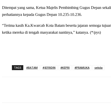
Ditempat yang sama, Ketua Majelis Pembimbing Gugus Depan sekali
perhatiannya kepada Gugus Depan 10.235-10.236.
“Terima kasih Ka.Kwarcab Kota Batam beserta jajaran semoga tujuan
ketika mereka di tengah masyarakat nantinya,” katanya. (*/pys)
TAGS
#BATAM
#JEFRIDIN
#KEPRI
#PRAMUKA
sekda
Share