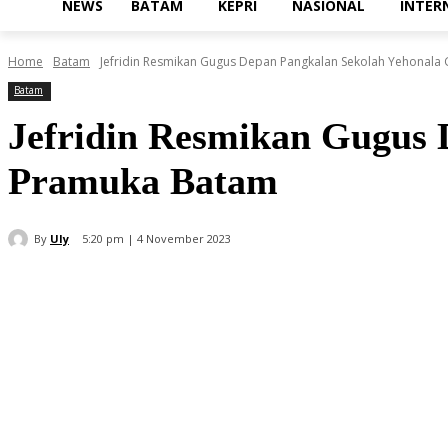
NEWS
BATAM
KEPRI
NASIONAL
INTER
Home
Batam
Jefridin Resmikan Gugus Depan Pangkalan Sekolah Yehonal
Batam
Jefridin Resmikan Gugus 
Pramuka Batam
By
Uly
5:20 pm | 4 November 2023
Share