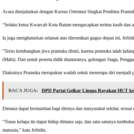
Acara disejalankan dengan Kursus Orientasi Singkat Pembina Pramuka
“Selaku ketua Kwarcab Kota Batam mengucapkan terima kasih dan apr
Ia juga menghaturkan selamat atas diresmikan gugus depan ini, Jefri
“Terus kembangkan jiwa pramuka disini, karena pramuka ialah ladang
(Mabi). Dan untuk peserta didik diantaranya, golongan Siaga, Pengga
Diakuinya Pramuka merupakan wadah untuk menempa diri menjadi pri
BACA JUGA:
DPD Partai Golkar Lingga Rayakan HUT ke
Dimana dapat bermanfaat bagi dirinya dan masyarakat sekitar, sesua
“Tunas kelapa itu dapat hidup dimana saja, dan satu-satunya tumbuh
manusia,” kata Jefridin.