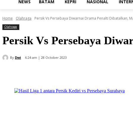
NEWS
BATAM
KEPRI
NASIONAL
INTER
Home
Olahraga
Persik Vs Persebaya Diwarnai Drama Penalti Dibatalkan, Ma
Olahraga
Persik Vs Persebaya Diwar
By
Dwi
6:24 am | 28 October 2023
Share