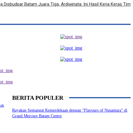
a Disbudpar Batam Juara Tiga, Ardiwinata: Ini Hasil Kerja Keras Tim
BERITA POPULER
nak
Rayakan Semangat Kemerdekaan dengan “Flavours of Nusantara” di
Grand Mercure Batam Centre