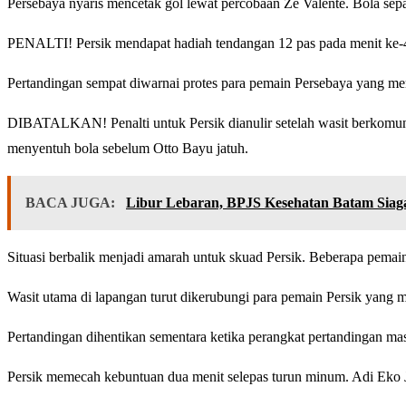
Persebaya nyaris mencetak gol lewat percobaan Ze Valente. Bola s
PENALTI! Persik mendapat hadiah tendangan 12 pas pada menit ke-44
Pertandingan sempat diwarnai protes para pemain Persebaya yang mem
DIBATALKAN! Penalti untuk Persik dianulir setelah wasit berkomunik
menyentuh bola sebelum Otto Bayu jatuh.
BACA JUGA:
Libur Lebaran, BPJS Kesehatan Batam Sia
Situasi berbalik menjadi amarah untuk skuad Persik. Beberapa pemai
Wasit utama di lapangan turut dikerubungi para pemain Persik yang 
Pertandingan dihentikan sementara ketika perangkat pertandingan mas
Persik memecah kebuntuan dua menit selepas turun minum. Adi Eko 