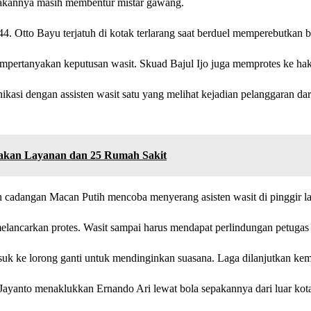
epakannya masih membentur mistar gawang.
. Otto Bayu terjatuh di kotak terlarang saat berduel memperebutkan
pertanyakan keputusan wasit. Skuad Bajul Ijo juga memprotes ke haki
asi dengan assisten wasit satu yang melihat kejadian pelanggaran dar
gakan Layanan dan 25 Rumah Sakit
n cadangan Macan Putih mencoba menyerang asisten wasit di pinggir l
melancarkan protes. Wasit sampai harus mendapat perlindungan petuga
uk ke lorong ganti untuk mendinginkan suasana. Laga dilanjutkan kemb
Jayanto menaklukkan Ernando Ari lewat bola sepakannya dari luar k