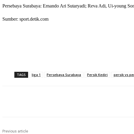
Persebaya Surabaya: Ernando Ari Sutaryadi; Reva Adi, Ui-young So
Sumber: sport.detik.com
TAGS
liga 1
Persebaya Surabaya
Persik Kediri
persik vs p
Share
Previous article