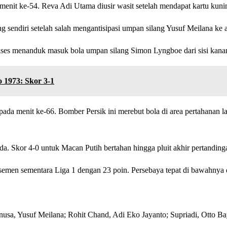
 ke-54. Reva Adi Utama diusir wasit setelah mendapat kartu kuni
endiri setelah salah mengantisipasi umpan silang Yusuf Meilana ke ar
kses menanduk masuk bola umpan silang Simon Lyngboe dari sisi kana
 1973: Skor 3-1
da menit ke-66. Bomber Persik ini merebut bola di area pertahanan 
da. Skor 4-0 untuk Macan Putih bertahan hingga pluit akhir pertanding
emen sementara Liga 1 dengan 23 poin. Persebaya tepat di bawahnya 
usa, Yusuf Meilana; Rohit Chand, Adi Eko Jayanto; Supriadi, Otto Bay