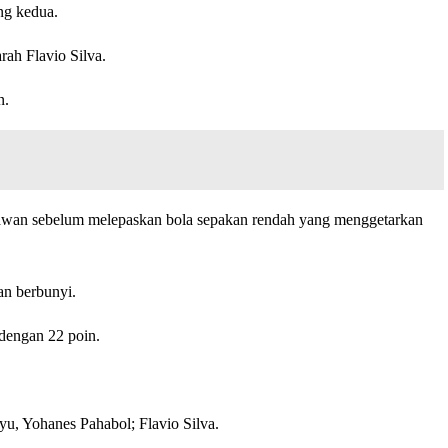
ng kedua.
ah Flavio Silva.
n.
lawan sebelum melepaskan bola sepakan rendah yang menggetarkan
an berbunyi.
dengan 22 poin.
u, Yohanes Pahabol; Flavio Silva.