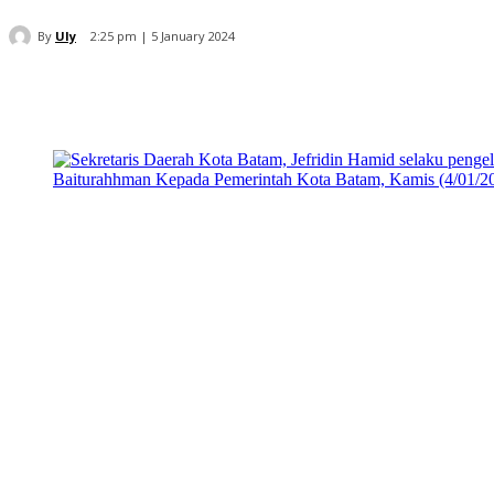
By
Uly
2:25 pm | 5 January 2024
Share