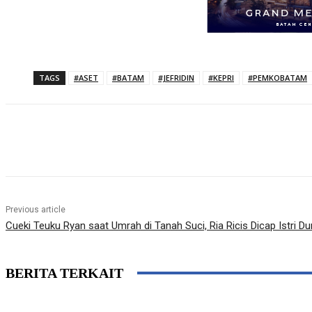
TAGS
#ASET
#BATAM
#JEFRIDIN
#KEPRI
#PEMKOBATAM
Share
Previous article
Cueki Teuku Ryan saat Umrah di Tanah Suci, Ria Ricis Dicap Istri D
BERITA TERKAIT