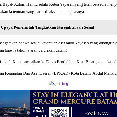
a Bapak Azhari Hamid selalu Ketua Yayasan yang telah bersedia men
kan ketentuan yang harus dilaksanakan,” jelasnya.
aya Pemerintah Tingkatkan Kesejahteraan Sosial
ngatakan bahwa sesuai ketentuan aset milik Yayasan yang dibangun 
lan hingga tahun ajaran baru akan datang.
ini sudah Kami sampaikan ke Dinas Pendidikan Kota Batam, dan akan di
aan Keuangan Dan Aset Daerah (BPKAD) Kota Batam, Abdul Malik da