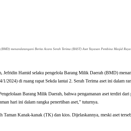
ah (BMD) menandatangani Berita Acara Serah Terima (BAST) Aset Yayasan Pembina Masjid Ray
 Jefridin Hamid selaku pengelola Barang Milik Daerah (BMD) menan
2024) di ruang rapat Sekda lantai 2. Serah Terima aset ini dalam ra
ngelolaan Barang Milik Daerah, bahwa pengamanan aset terdiri dari
an hari ini dalam rangka penertiban aset,” tuturnya.
olah Taman Kanak-kanak (TK) dan kios. Dijelaskannya, meski aset ters